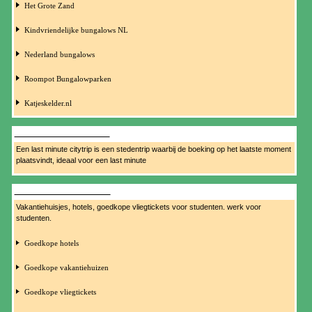
Het Grote Zand
Kindvriendelijke bungalows NL
Nederland bungalows
Roompot Bungalowparken
Katjeskelder.nl
LAST MINUTE CITYTRIP
Een last minute citytrip is een stedentrip waarbij de boeking op het laatste moment
plaatsvindt, ideaal voor een last minute
VAKANTIE STUDENTEN
Vakantiehuisjes, hotels, goedkope vliegtickets voor studenten. werk voor
studenten.
Goedkope hotels
Goedkope vakantiehuizen
Goedkope vliegtickets