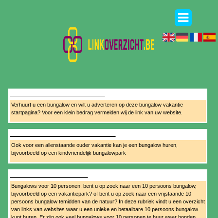
ADVERTEREN OP DEZE PAGINA?
Verhuurt u een bungalow en wilt u adverteren op deze bungalow vakantie
startpagina? Voor een klein bedrag vermelden wij de link van uw website.
ALLEENSTAANDE OUDER VAKANTIE
Ook voor een allenstaande ouder vakantie kan je een bungalow huren,
bijvoorbeeld op een kindvriendelijk bungalowpark
BUNGALOW 10 PERSONEN
Bungalows voor 10 personen. bent u op zoek naar een 10 persoons bungalow,
bijvoorbeeld op een vakantiepark? of bent u op zoek naar een vrijstaande 10
persoons bungalow temidden van de natuur? In deze rubriek vindt u een overzicht
van links van websites waar u een unieke en betaalbare 10 persoons bungalow
kunt huren. Er zijn ook veel bungalows voor 10 personen te huur waar honden