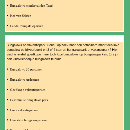
Bungalows mindervaliden Texel
Hof van Saksen
Landal Bungalowparken
BUNGALOWS OP VAKANTIEPARK
Bungalows op vakantiepark. Bent u op zoek naar een betaalbare maar toch luxe
bungalow op bijvoorbeeld en 3 of 4 sterren bungalowpark of vakantiepark? Hier
vindt u relatief goedkope maar toch luxe bungalows op bungalowparken. Er zijn
ook kindvriendelijke bungalows te huur.
Bungalows 20 personen
Bungalows Ardennen
Goedkope vakantieparken
Last minute bungalows park
Luxe vakantieparken
Overzicht bungalowparken