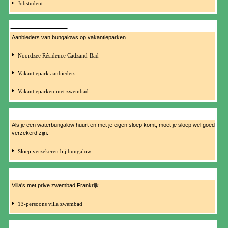
Jobstudent
VAKANTIEPARKEN
Aanbieders van bungalows op vakantieparken
Noordzee Résidence Cadzand-Bad
Vakantiepark aanbieders
Vakantieparken met zwembad
VERZEKERING SLOEP
Als je een waterbungalow huurt en met je eigen sloep komt, moet je sloep wel goed
verzekerd zijn.
Sloep verzekeren bij bungalow
VILLA PRIVE ZWEMBAD FRANKRIJK
Villa's met prive zwembad Frankrijk
13-persoons villa zwembad
WEEKEND VRIENDINNEN