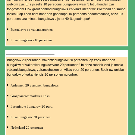
welkom zijn. Er zijn zelfs 10 persoons bungalows waar 3 tot 5 honden zijn
toegestaan! Ook groot aanbod bungalows en villa's met prive zwembad en sauna.
Indien u op zoek bent naar een goedkope 10 persoons accommodatie, onze 10
persoons last minute bungalows zijn tot 40 % goedkoper!
Bungalows op vakantieparken
Luxe bungalows 10 personen
BUNGALOW 20 PERSONEN
Bungalow 20 personen, vakantiebungalow 20 personen. op zoek naar een
bungalow of vakantiebungalow voor 20 personen? In deze rubriek vind je mooie
vakantiebungalows, vakantiehuizen en villa's voor 20 personen. Boek uw unieke
bungalow of vakantiehuis 20 personen nu online.
Ardennen 20 personen bungalows
Groepsaccommodaties links
Lastminute bungalow 20 pers.
Luxe bungalow 20 personen
Nederland 20 personen