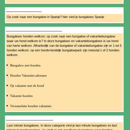
BUNGALOW SPANJE
Op zoek naar een bungalow in Spanje? hier vind je bungalows Spanje
BUNGALOWS HONDEN WELKOM
Bungalows honden welkom. op zoek naar een bungalow of vakantiebungalow
waar uw hond welkom is? In deze bungalows en vakantiebungalows is uw hond
van harte welkom. Afhankelijk van de bungalow of vakantiebungalow zijn er 1 tot 5
honden welkom. op een hondvriendeljk bungalowpark zijn meestal 1 of 2 honden
welkom.
Bungalow met honden
Honden Vakanties adressen
Op vakantie met de hond
Vakantie honden
Verzamelsite honden vakanties
BUNGALOWS LAST MINUTE
Last minute bungalows. In deze categorie vind je last minute bungalows en last
minute bungalowparken. Je vindt er ook goedkope bungalows waar honden